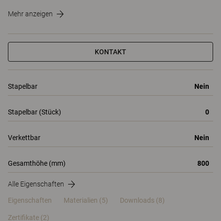
Mehr anzeigen
KONTAKT
Stapelbar
Nein
Stapelbar (Stück)
0
Verkettbar
Nein
Gesamthöhe (mm)
800
Alle Eigenschaften
Eigenschaften
Materialien
(5)
Downloads (8)
Zertifikate (
2
)