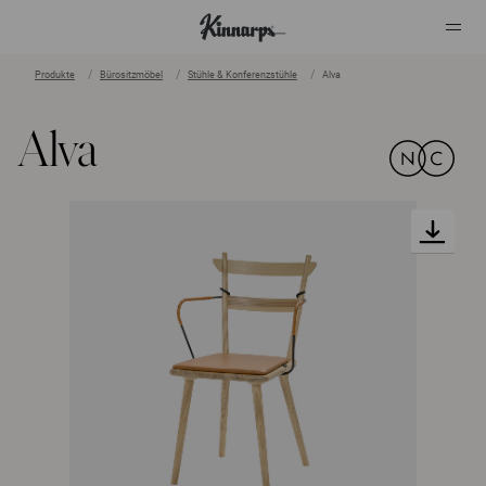
Produkte
Bürositzmöbel
Stühle & Konferenzstühle
Alva
?
?
Alva