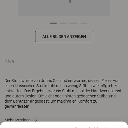
ALLE BILDER ANZEIGEN
Alva
Der Stuhl wurde von Jonas Osslund entworfen, dessen Ziel es war,
einen klassischen Stockstuhl mit so wenig Stäben wie möglich zu
entwerfen. Das Ergebnis war ein Stuhl mit solider Handwerkskunst
und gutem Design. Die leicht nach hinten gebogenen Stäbe sind
dem Benutzer angepasst, um maximalen Komfort zu
gewährleisten.
Mehr anzeigen