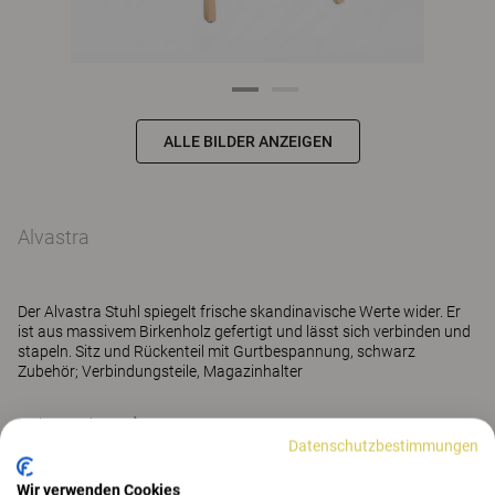
ALLE BILDER ANZEIGEN
Alvastra
Der Alvastra Stuhl spiegelt frische skandinavische Werte wider. Er
ist aus massivem Birkenholz gefertigt und lässt sich verbinden und
stapeln. Sitz und Rückenteil mit Gurtbespannung, schwarz
Zubehör; Verbindungsteile, Magazinhalter
Mehr anzeigen
Datenschutzbestimmungen
Wir verwenden Cookies