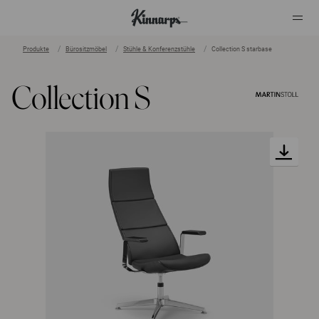
Produkte
Bürositzmöbel
Stühle & Konferenzstühle
Collection S starbase
?
?
Collection S