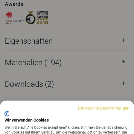
Awards
Eigenschaften
Materialien
(194)
Downloads (
2
)
Datenschutzbestimmungen
Exklusiver und hochwertiger
Wir verwenden Cookies
Wenn Sie auf „Alle Cookies akzeptieren“ klicken, stimmen Sie der Speicherung
Konferenzstuhl
von Cookies auf Ihrem Gerät zu, um die Websitenavigation zu verbessern, die