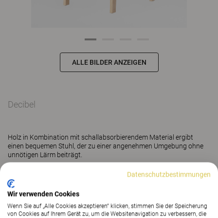
ALLE BILDER ANZEIGEN
Decibel
Holz in Kombination mit schallabsorbierendem Material ergibt
einen bequemen Stuhl, der zu einer angenehmen Umgebung ohne
unnötigen Lärm beiträgt.
Datenschutzbestimmungen
Mehr anzeigen
Wir verwenden Cookies
Wenn Sie auf „Alle Cookies akzeptieren“ klicken, stimmen Sie der Speicherung
von Cookies auf Ihrem Gerät zu, um die Websitenavigation zu verbessern, die
KONTAKT