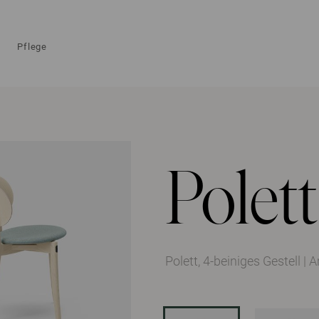
Pflege
Polett
Polett, 4-beiniges Gestell
|
A