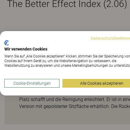
The Better Effect Index (2.06)
Datenschutzbestimm
Schlanker skandina
Wir verwenden Cookies
Wenn Sie auf „Alle Cookies akzeptieren“ klicken, stimmen Sie der Speicherung vo
Cookies auf Ihrem Gerät zu, um die Websitenavigation zu verbessern, die
Websitenutzung zu analysieren und unsere Marketingbemühungen zu unterstütz
POLETT besitzt einen unverwechselbaren skandinavische
Die Massivholzkonstruktion sorgt für Stabilität. Alle K
Cookie-Einstellungen
Alle Cookies akzeptieren
Schraubenlöcher wurden in echte Eyecatcher verwandel
einfügt, eignet sich der Stuhl perfekt für Cafeterias,
Platz schafft und die Reinigung erleichtert. Er ist in e
Version mit gepolsterter Sitzfläche erhältlich. Die Rüc