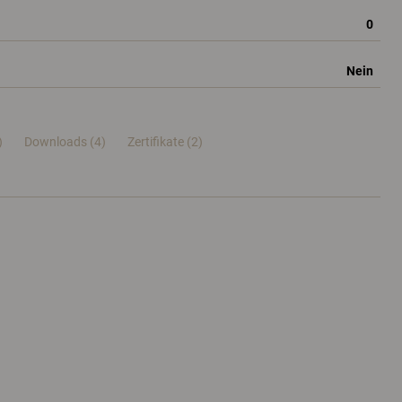
0
Nein
)
Downloads (4)
Zertifikate (
2
)