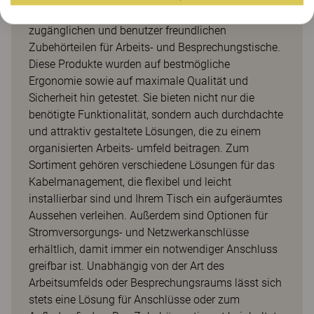
Opti ist unser cleveres Sortiment an leicht
zugänglichen und benutzer freundlichen
Zubehörteilen für Arbeits- und Besprechungstische.
Diese Produkte wurden auf bestmögliche
Ergonomie sowie auf maximale Qualität und
Sicherheit hin getestet. Sie bieten nicht nur die
benötigte Funktionalität, sondern auch durchdachte
und attraktiv gestaltete Lösungen, die zu einem
organisierten Arbeits- umfeld beitragen. Zum
Sortiment gehören verschiedene Lösungen für das
Kabelmanagement, die flexibel und leicht
installierbar sind und Ihrem Tisch ein aufgeräumtes
Aussehen verleihen. Außerdem sind Optionen für
Stromversorgungs- und Netzwerkanschlüsse
erhältlich, damit immer ein notwendiger Anschluss
greifbar ist. Unabhängig von der Art des
Arbeitsumfelds oder Besprechungsraums lässt sich
stets eine Lösung für Anschlüsse oder zum