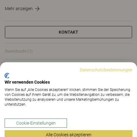
Mehr anzeigen
KONTAKT
Downloads (1)
Downloads (
1
)
Datenschutzbestimmungen
Wir verwenden Cookies
Wenn Sie auf „Alle Cookies akzeptieren“ klicken, stimmen Sie der Speicherung
von Cookies auf Ihrem Gerät zu, um die Websitenavigation zu verbessern, die
Websitenutzung zu analysieren und unsere Marketingbemühungen zu
unterstützen.
Clevere Optionen und
Zubehör für Arbeits- und
Cookie-Einstellungen
Besprechungstische
Alle Cookies akzeptieren