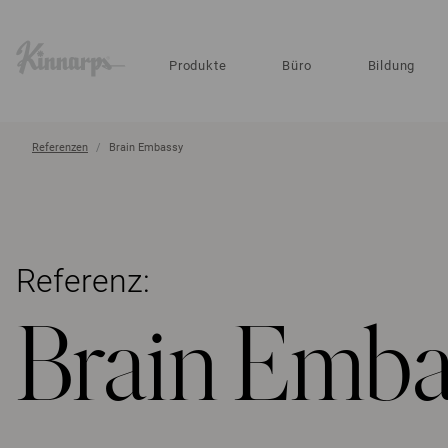
?
?
Produkte
Büro
Bildung
Referenzen
Brain Embassy
Referenz:
Brain Emba