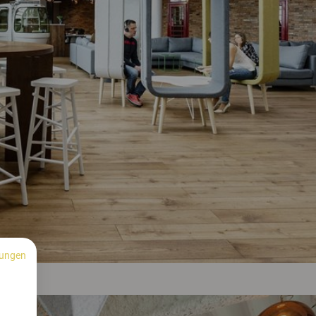
ungen
n