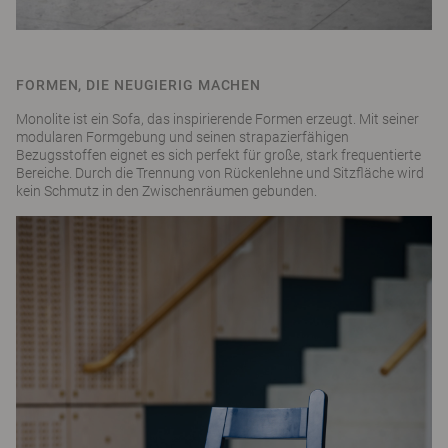
FORMEN, DIE NEUGIERIG MACHEN
Monolite ist ein Sofa, das inspirierende Formen erzeugt. Mit seiner
modularen Formgebung und seinen strapazierfähigen
Bezugsstoffen eignet es sich perfekt für große, stark frequentierte
Bereiche. Durch die Trennung von Rückenlehne und Sitzfläche wird
kein Schmutz in den Zwischenräumen gebunden.