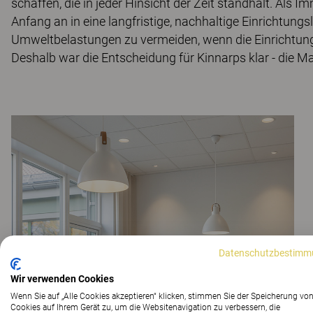
schaffen, die in jeder Hinsicht der Zeit standhält. Als I
Anfang an in eine langfristige, nachhaltige Einrichtun
Umweltbelastungen zu vermeiden, wenn die Einrichtung 
Deshalb war die Entscheidung für Kinnarps klar - die Ma
Datenschutzbestimm
Wir verwenden Cookies
Wenn Sie auf „Alle Cookies akzeptieren“ klicken, stimmen Sie der Speicherung vo
Cookies auf Ihrem Gerät zu, um die Websitenavigation zu verbessern, die