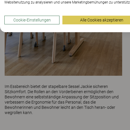
Websitenutzung zu analysieren und unsere Marketingbemühungen zu unterstütz
Cookie-Einstellungen
Alle Cookies akzeptieren
Im Essbereich bietet der stapelbare Sessel
Jackie
sicheren
Sitzkomfort. Die Rollen an den Vorderbeinen ermöglichen den
Bewohnern eine selbstständige Anpassung der Sitzposition und
verbessern die Ergonomie für das Personal, das die
Bewohnerinnen und Bewohner leicht an den Tisch heran- oder
wegrollen kann.