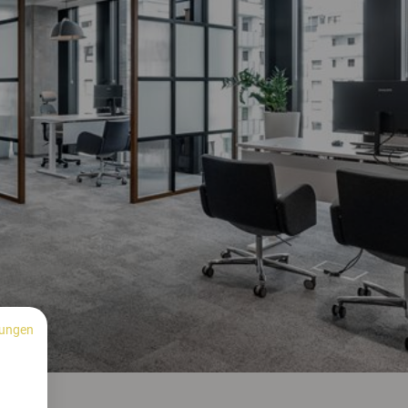
ungen
n