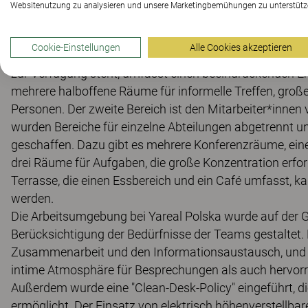
Websitenutzung zu analysieren und unsere Marketingbemühungen zu unterstütz
Zwei Zonen
Cookie-Einstellungen
Alle Cookies akzeptieren
Auf knapp tausend Quadratmetern Bürofläche wurden zwe
zur Verfügung steht, umfasst einen beeindruckenden 
mehrere halboffene Räume für informelle Treffen, groß
Personen. Der zweite Bereich ist den Mitarbeiter*innen 
wurden Bereiche für einzelne Abteilungen abgetrennt u
geschaffen. Dazu gibt es mehrere Konferenzräume, eine
drei Räume für Aufgaben, die große Konzentration erfo
Terrasse, die einen Essbereich und ein Café umfasst, 
werden.
Die Arbeitsumgebung bei Yareal Polska wurde auf der G
Berücksichtigung der Bedürfnisse der Teams gestaltet. 
Zusammenarbeit und den Informationsaustausch, und se
intime Atmosphäre für Besprechungen als auch hervorr
Außerdem wurde eine "Clean-Desk-Policy" eingeführt, di
ermöglicht. Der Einsatz von elektrisch höhenverstellbare