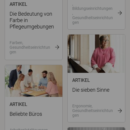
ARTIKEL
,
Bildungseinrichtungen
Die Bedeutung von
,
Gesundheitseinrichtun
Farbe in
gen
Pflegeumgebungen
Farben,
Gesundheitseinrichtun
gen
ARTIKEL
Die sieben Sinne
ARTIKEL
Ergonomie,
Gesundheitseinrichtun
Beliebte Büros
gen
Arbeitsplatzlösungen,