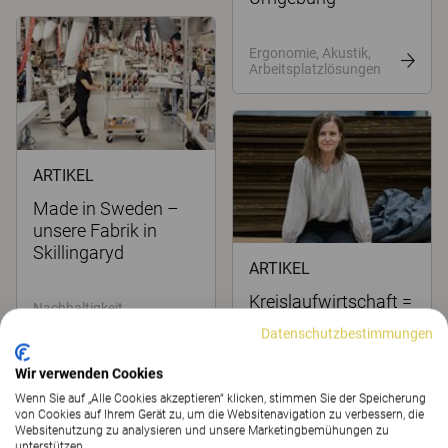
Ergonomie, Akustik,
Arbeitsplatzlösungen
ARTIKEL
Made in Sweden –
unsere Fabrik in
Skillingaryd
ARTIKEL
Kreislaufwirtschaft =
Nachhaltigkeit,
nachhaltig?
Circularity,
Datenschutzbestimmungen
Bildungseinrichtungen
,
Gesundheitseinrichtun
Wir verwenden Cookies
Nachhaltigkeit,
gen
Circularity,
Wenn Sie auf „Alle Cookies akzeptieren“ klicken, stimmen Sie der Speicherung
Bildungseinrichtungen
von Cookies auf Ihrem Gerät zu, um die Websitenavigation zu verbessern, die
,
Websitenutzung zu analysieren und unsere Marketingbemühungen zu
Gesundheitseinrichtun
unterstützen.