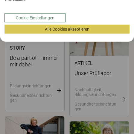
gen
Cookie-Einstellungen
Alle Cookies akzeptieren
STORY
Be a part of – immer
ARTIKEL
mit dabei
Unser Prüflabor
,
Bildungseinrichtungen
Nachhaltigkeit,
,
Bildungseinrichtungen
Gesundheitseinrichtun
,
gen
Gesundheitseinrichtun
gen