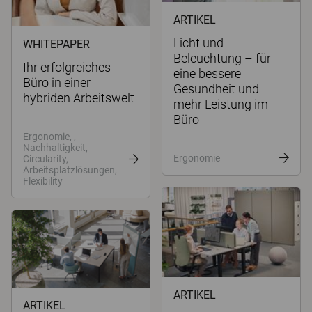
ARTIKEL
Licht und
WHITEPAPER
Beleuchtung – für
Ihr erfolgreiches
eine bessere
Büro in einer
Gesundheit und
hybriden Arbeitswelt
mehr Leistung im
Büro
Ergonomie, ,
Nachhaltigkeit,
Ergonomie
Circularity,
Arbeitsplatzlösungen,
Flexibility
ARTIKEL
ARTIKEL