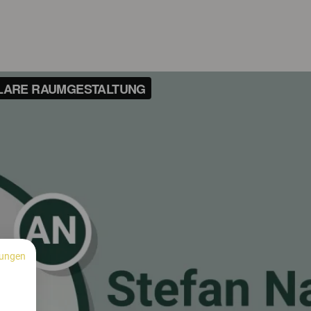
ungen
n