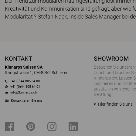
Der Trend zur modularen Raumgestaltung löst immer me
Kreativität und Kommunikation sind gefragt, aber wie f
Modularität ? Stefan Nack, Inside Sales Manager bei d
KONTAKT
SHOWROOM
Kinnarps Suisse SA
Besuchen Sie unseren
Ifangstrasse 1, CH-8952 Schlieren
Zürich und tauchen Sie
Kinnarps ein. Lassen S
+41 (0)44 805 64 00
inspirieren und profitie
+41 (0)44 805 64 01
zusätzlich von einer k
info@kinnarps.ch
Beratung.
Kontaktieren Sie uns
Hier finden Sie uns