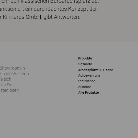
hr den klassischen Büroarbeitsplatz ab.
unktioniert ein durchdachtes Konzept der
er Kinnarps GmbH, gibt Antworten.
Produkte
Sitzmöbel
 Showroom in
Arbeitsplätze & Tische
 in die Welt von
Aufbewahrung
ie sich
Stellwände
ren Sie
Zubehör
ostenlosen
Alle Produkte