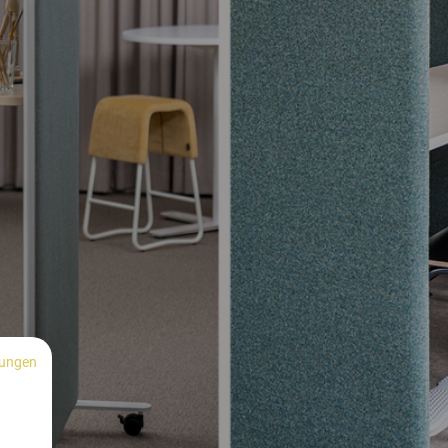
ungen
n