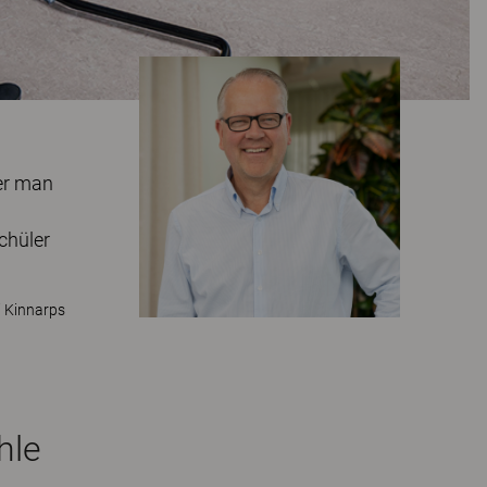
ber man
chüler
i Kinnarps
hle