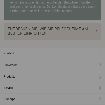
vermitteln, ist die Harmonie unter den Bewohnern größer
und sie fühlen sich sicher. Denken Sie daran, dass sich auch
Kinder und Enkel willkommen fühlen sollten!
ENTDECKEN SIE, WIE SIE PFLEGEHEIME AM
BESTEN EINRICHTEN
Kontakt
Showroom
Produkte
Service
Kinnarps