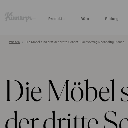
?
?
Produkte
Büro
Bildung
Wissen
Die Möbel sind erst der dritte Schritt - Fachvortrag Nachhaltig Planen
Die Möbel s
der dritte Sc