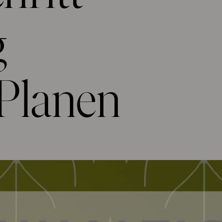
g
 Planen