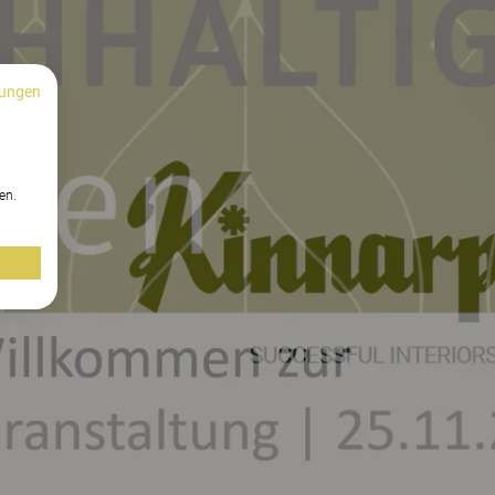
ungen
n
en.