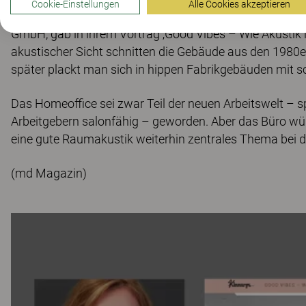
Cookie-Einstellungen
Alle Cookies akzeptieren
"Die Innenarchitektin, tätig beim Interior Design Team 
GmbH, gab in ihrem Vortrag ‚Good Vibes – Wie Akustik i
akustischer Sicht schnitten die Gebäude aus den 1980
später plackt man sich in hippen Fabrikgebäuden mit s
Das Homeoffice sei zwar Teil der neuen Arbeitswelt – 
Arbeitgebern salonfähig – geworden. Aber das Büro würd
eine gute Raumakustik weiterhin zentrales Thema bei d
(md Magazin)