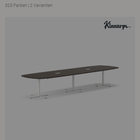
325 Farben
|
2 Varianten