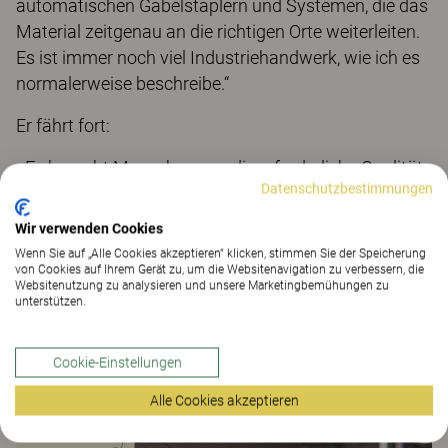
automatischen Gabelstaplern und Systemen, die das
Material zeitgenau an die richtigen Orte weiterleiten.
Es ist immer noch viel Industriehandwerk, wie ich es
normalerweise beschreibe.“
Er fährt fort:
„Es braucht Menschen, um die erforderliche Qualität,
Datenschutzbestimmungen
sowohl beim Nähen als auch beim Polstern. Vieles
können die Roboter nicht. Man braucht menschliches
Wir verwenden Cookies
Wissen und Erfahrung.“
Wenn Sie auf „Alle Cookies akzeptieren“ klicken, stimmen Sie der Speicherung
von Cookies auf Ihrem Gerät zu, um die Websitenavigation zu verbessern, die
Websitenutzung zu analysieren und unsere Marketingbemühungen zu
unterstützen.
Made in Sweden.
Kinnarps hat Werke in
Kinnarp, Skillingaryd, Jönköping, Vinslöv und
Cookie-Einstellungen
zwei Werke in Tranås.
Alle Cookies akzeptieren