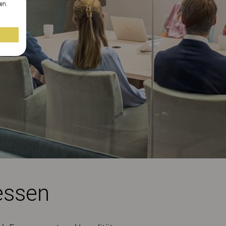
en.
essen