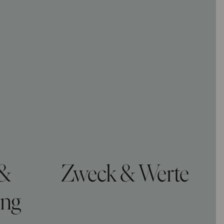
 &
Zweck & Werte
ung