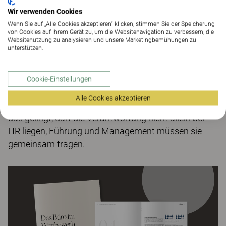
Wir verwenden Cookies
Gesundheit und Wohlbefinden haben das Gehalt als
Wenn Sie auf „Alle Cookies akzeptieren“ klicken, stimmen Sie der Speicherung
Top- Kriterium für Talente abgelöst. Der Gewinn ist
von Cookies auf Ihrem Gerät zu, um die Websitenavigation zu verbessern, die
Websitenutzung zu analysieren und unsere Marketingbemühungen zu
doppelt: Unternehmen ziehen nicht nur die besten
unterstützen.
Köpfe an, sondern steigern auch deren Leistung und
Engagement.
Cookie-Einstellungen
Die attraktivsten Arbeitgeber verankern
Alle Cookies akzeptieren
Wohlbefinden als Kern ihrer Employer Brand. Damit
das gelingt, darf die Verantwortung nicht allein bei
HR liegen, Führung und Management müssen sie
gemeinsam tragen.