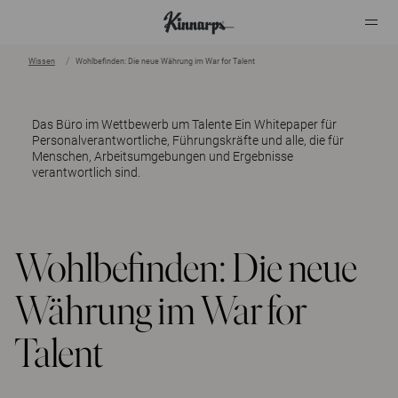
Wissen
Wohlbefinden: Die neue Währung im War for Talent
?
?
Das Büro im Wettbewerb um Talente
Ein Whitepaper für
Personalverantwortliche, Führungskräfte und alle, die für
Menschen, Arbeitsumgebungen und Ergebnisse
verantwortlich sind.
Wohlbefinden: Die neue
Währung im War for
Talent