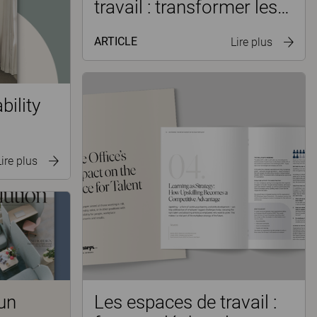
travail : transformer les
frictions en potentiel
ARTICLE
Lire plus
bility
Lire plus
 un
Les espaces de travail :