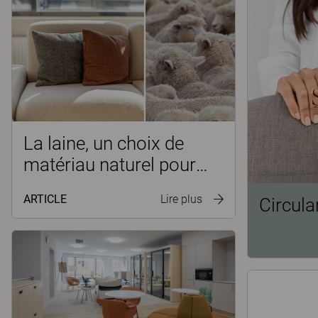
La laine, un choix de
matériau naturel pour
des environnements de
ARTICLE
Lire plus
Circula
bureau durables