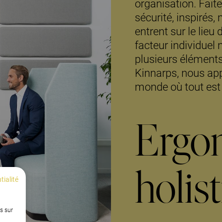
organisation. Faite
sécurité, inspirés,
entrent sur le lieu 
facteur individuel 
plusieurs élément
Kinnarps, nous app
monde où tout est
Ergo
holis
tialité
s sur