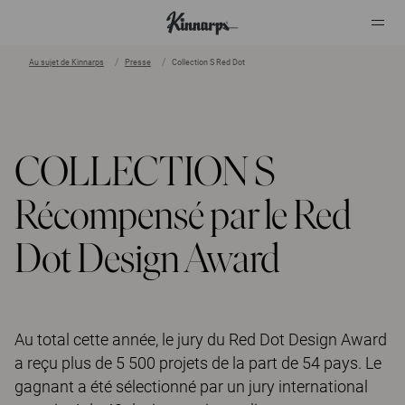
Au sujet de Kinnarps
Presse
Collection S Red Dot
?
?
COLLECTION S
Récompensé par le Red
Dot Design Award
Au total cette année, le jury du Red Dot Design Award
a reçu plus de 5 500 projets de la part de 54 pays. Le
gagnant a été sélectionné par un jury international