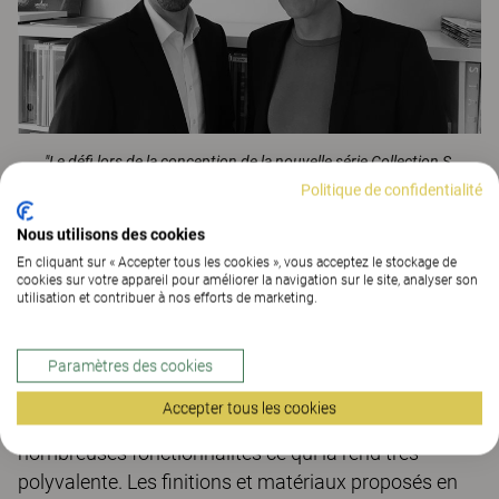
"Le défi lors de la conception de la nouvelle série Collection S
était de réussir à répondre aux exigences des nouvelles
Politique de confidentialité
façons de travailler tout en maintenant le haut niveau de
qualité artisanal qui fait l'image de MartinStoll. Les courbes
Nous utilisons des cookies
incurvées du siège et les lignes des accoudoirs donnent un
style unique à la chaise. "indiquent les designers Michael
En cliquant sur « Accepter tous les cookies », vous acceptez le stockage de
cookies sur votre appareil pour améliorer la navigation sur le site, analyser son
Lammel et Markus Heller de NOA Intelligent Design.
utilisation et contribuer à nos efforts de marketing.
Collection S est une gamme de sièges qui peut
Paramètres des cookies
prendre place dans un espace de travail ou autour
Accepter tous les cookies
d'une table de réunion. La chaise propose de
nombreuses fonctionnalités ce qui la rend très
polyvalente. Les finitions et matériaux proposés en