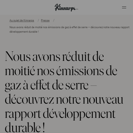
Au sujet de Kinnarps
Presse
Nous avons réduit de moitié nos émissions de gaz à effet de serre – découvrez notre nouveau rapport
?
?
développement durable !
Nous avons réduit de
moitié nos émissions de
gaz à effet de serre –
découvrez notre nouveau
rapport développement
durable !