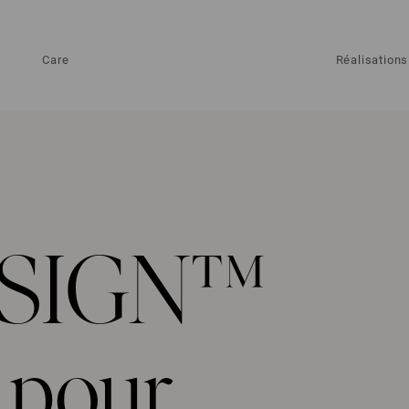
Care
Réalisations
SIGN™
 pour