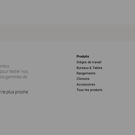
Produits
Sièges de travail
breux
Bureaux & Tables
pour tester nos
Rangements
 nos gammes de
Cloisons
Accessoires
Tous les produits
 le plus proche