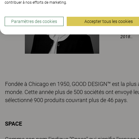
contribuer à nos efforts de marketing.
–
Nous so
Communic
Paramètres des cookies
Accepter tous les cookies
reconnais
impatient
2018..
Fondée à Chicago en 1950, GOOD DESIGN™ est la plus a
monde. Cette année plus de 500 sociétés ont envoyé le
sélectionné 900 produits couvrant plus de 46 pays.
SPACE