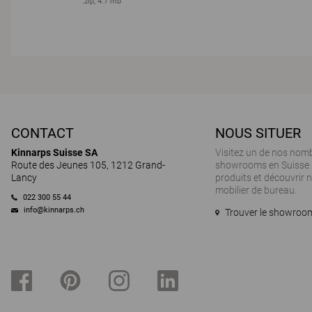
.zip, 4.7 mb
CONTACT
NOUS SITUER
Kinnarps Suisse SA
Visitez un de nos nom
Route des Jeunes 105, 1212 Grand-
showrooms en Suisse 
Lancy
produits et découvrir
mobilier de bureau.
022 300 55 44
info@kinnarps.ch
Trouver le showroom