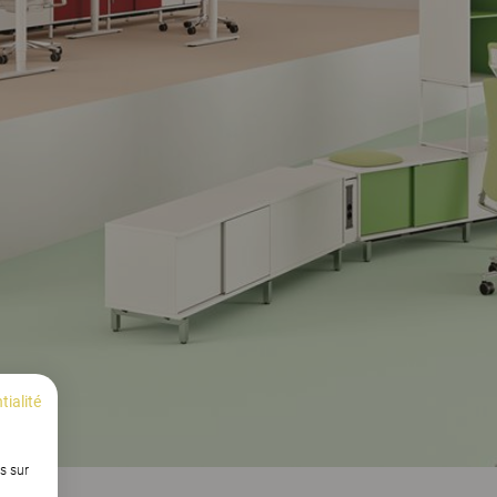
tialité
s sur