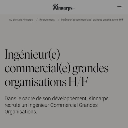
Au sujet de Kinnarps
Recrutement
Ingénieur(e) commercial(e) grandes organisations H/F
?
?
Ingénieur(e)
commercial(e) grandes
organisations H/F
Dans le cadre de son développement, Kinnarps
recrute un Ingénieur Commercial Grandes
Organisations.