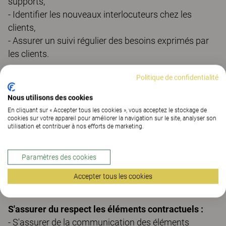
supports,
- Identifier les nouveaux interlocuteurs chez les
clients,
- Assurer un suivi régulier des besoins exprimés par
les clients.
Négocier :
Politique de confidentialité
- Négocier avec les clients pour déterminer l'offre la
Nous utilisons des cookies
mieux adaptée pour les deux parties,
En cliquant sur « Accepter tous les cookies », vous acceptez le stockage de
- Assurer la mise en place des commandes en
cookies sur votre appareil pour améliorer la navigation sur le site, analyser son
adéquation avec nos exigences et celles du client.
utilisation et contribuer à nos efforts de marketing.
Animer les comptes nationaux en gestion sur le
Paramètres des cookies
territoire national :
- Déployer les accords-cadres à l'échelle nationale,
Accepter tous les cookies
- Transmettre les informations clefs aux équipes.
S'assurer du respect les éléments contractuels :
- S'assurer de la communication des éléments