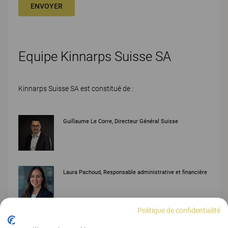
ENVOYER
Equipe Kinnarps Suisse SA
Kinnarps Suisse SA est constitué de :
Guillaume Le Corre, Directeur Général Suisse
Laura Pachoud, Responsable administrative et financière
Politique de confidentialité
Lucie Sallaz, Assistante Comptable