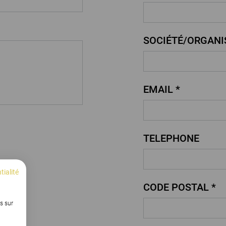
SOCIÉTÉ/ORGANI
EMAIL *
TELEPHONE
tialité
CODE POSTAL *
s sur