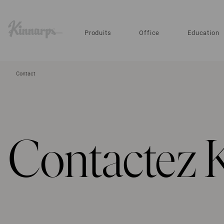
?
?
Produits
Office
Education
Contact
Contactez 