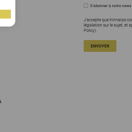
S'abonner à notre newsl
J'accepte que Kinnarps co
législation sur le sujet, et 
Policy)
.
ENVOYER
A