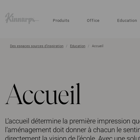
?
?
Produits
Office
Education
Des espaces sources d’inspiration
Education
Accueil
Accueil
L’accueil détermine la première impression que l
l’aménagement doit donner à chacun le sentime
directement la vision de l’école. Avec une solut