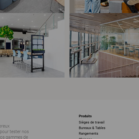
Produits
Sièges de travail
breux
Bureaux & Tables
pour tester nos
Rangements
 nos gammes de