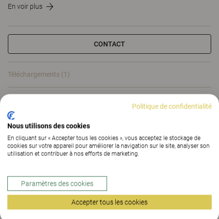
En voir plus
CONTACT
Téléchargements (1)
Téléchargements (
1
)
Politique de confidentialité
Nous utilisons des cookies
En cliquant sur « Accepter tous les cookies », vous acceptez le stockage de
cookies sur votre appareil pour améliorer la navigation sur le site, analyser son
utilisation et contribuer à nos efforts de marketing.
Options et accessoires
astucieux pour plans de
Paramètres des cookies
travail et tables de réunion
Accepter tous les cookies