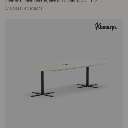
Table de réunion Oberon, pied de colonne gaz 71-112
37 Colors
|
4 Versions