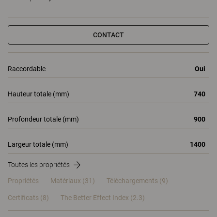
CONTACT
Raccordable
Oui
Hauteur totale (mm)
740
Profondeur totale (mm)
900
Largeur totale (mm)
1400
Toutes les propriétés
Propriétés
Matériaux
(31)
Téléchargements (9)
Certificats (
8
)
The Better Effect Index (2.3)