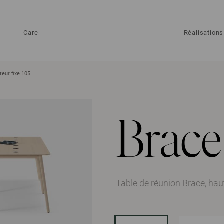
Care
Réalisations
teur fixe 105
Brace
Table de réunion Brace, hau