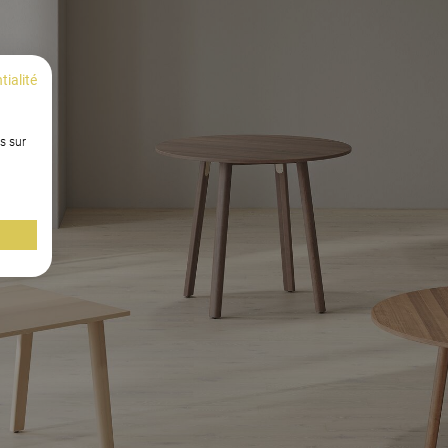
tialité
s sur