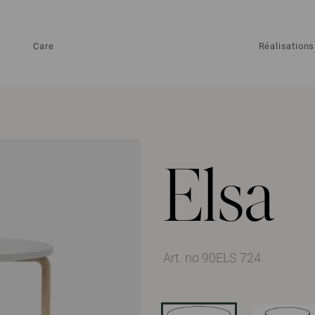
Care
Réalisations
Elsa
Art. no 90ELS 724