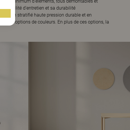
 d'un minimum d'éléments, tous démontables et
sa facilité d'entretien et sa durabilité
ble en stratifié haute pression durable et en
ieurs options de couleurs. En plus de ces options, la