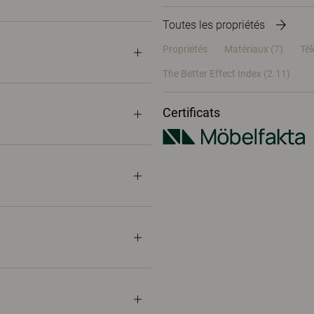
Toutes les propriétés
Propriétés
Matériaux
(7)
Té
The Better Effect Index (2.11)
Certificats