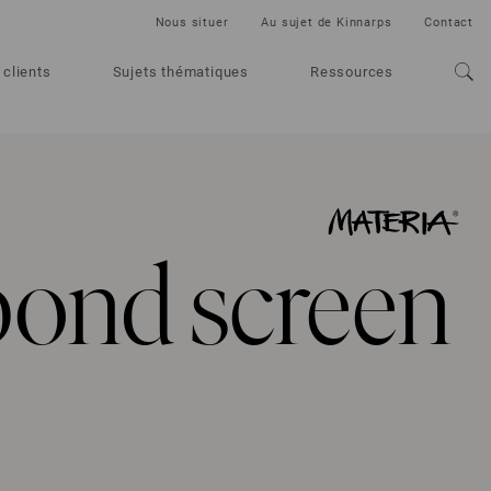
Nous situer
Au sujet de Kinnarps
Contact
 clients
Sujets thématiques
Ressources
ond screen