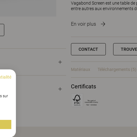
Vagabond Screen est une table de pr
entre autres aux environnements de
En voir plus
CONTACT
TROUVE
Matériaux
Téléchargements (5)
tialité
Certificats
s sur