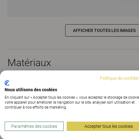
AFFICHER TOUTES LES IMAGES
Matériaux
Politique de confiden
Téléchargements (
5
)
Nous utilisons des cookies
En cliquant sur « Accepter tous les cookies », vous acceptez le stockage de cookie
votre appareil pour améliorer la navigation sur le site, analyser son utilisation et
contribuer à nos efforts de marketing.
Paramètres des cookies
Accepter tous les cookies