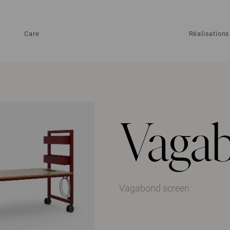
Care
Réalisations
Vagab
Vagabond screen