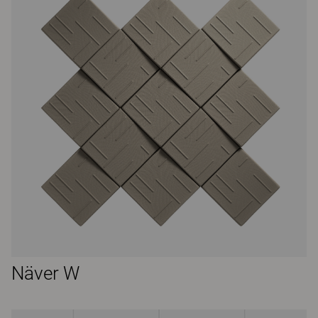
Näver W