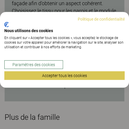
façade afin d'obtenir un aspect cohérent.
Choisissez le tissu pour les parois et le module
d’assise dans la vaste gamme de tissus
Politique de confidentialité
durables et soigneusement testés de Kinnarps
Nous utilisons des cookies
Colour Studio. Fait partie de la gamme flexible
En cliquant sur « Accepter tous les cookies », vous acceptez le stockage de
et polyvalente de modules de rangement
cookies sur votre appareil pour améliorer la navigation sur le site, analyser son
utilisation et contribuer à nos efforts de marketing.
Capacity, faciles à personnaliser pour
différents types d’espaces de travail et
besoins. La gamme est un choix durable, car
Paramètres des cookies
elle est certifiée FSC®, labellisée Möbelfakta et
Accepter tous les cookies
conforme aux normes européennes en matière
d’environnement et de qualité.
Plus de la famille