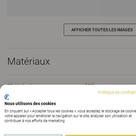
AFFICHER TOUTES LES IMAGES
Matériaux
Téléchargements (
5
)
Politique de confiden
Nous utilisons des cookies
En cliquant sur « Accepter tous les cookies », vous acceptez le stockage de cookie
The Better Effect Index (2.07)
votre appareil pour améliorer la navigation sur le site, analyser son utilisation et
contribuer à nos efforts de marketing.