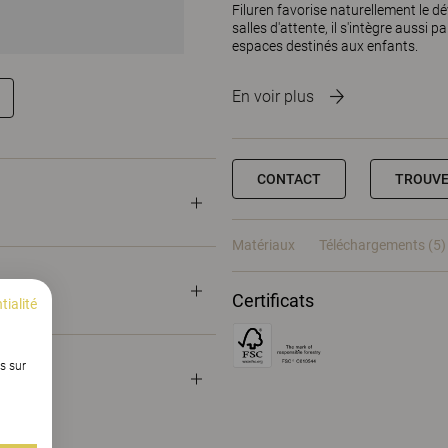
Filuren favorise naturellement le dév
salles d'attente, il s'intègre aussi 
espaces destinés aux enfants.
En voir plus
CONTACT
TROUVE
Matériaux
Téléchargements (5)
Certificats
tialité
s sur