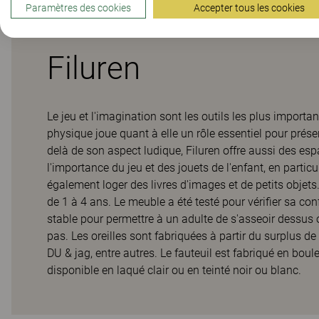
Paramètres des cookies
Accepter tous les cookies
Filuren
Le jeu et l'imagination sont les outils les plus importan
physique joue quant à elle un rôle essentiel pour prése
delà de son aspect ludique, Filuren offre aussi des es
l'importance du jeu et des jouets de l'enfant, en parti
également loger des livres d'images et de petits objets
de 1 à 4 ans. Le meuble a été testé pour vérifier sa co
stable pour permettre à un adulte de s'asseoir dessus o
pas. Les oreilles sont fabriquées à partir du surplus d
DU & jag, entre autres. Le fauteuil est fabriqué en boul
disponible en laqué clair ou en teinté noir ou blanc.