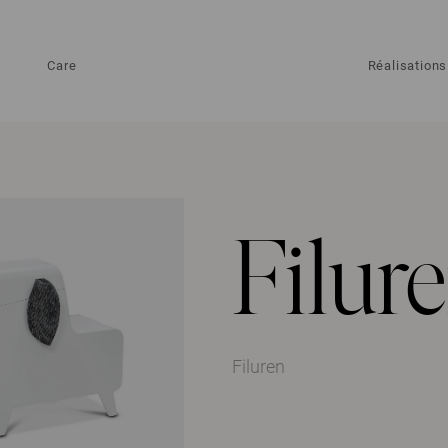
Care
Réalisations
Filur
Filuren