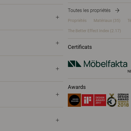
Toutes les propriétés
Propriétés
Matériaux
(35)
T
The Better Effect Index (2.17)
Certificats
N
Awards