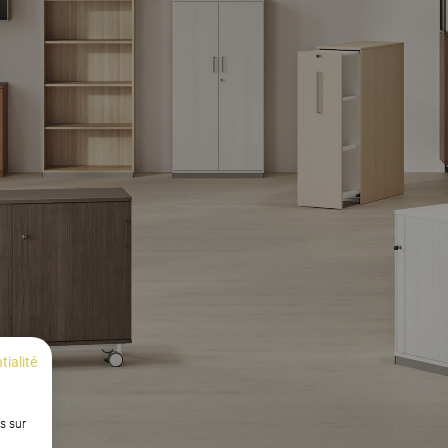
tialité
s sur