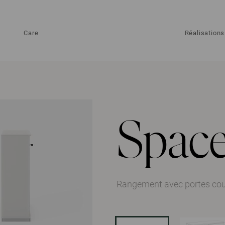
Care
Réalisations
Spac
Rangement avec portes co