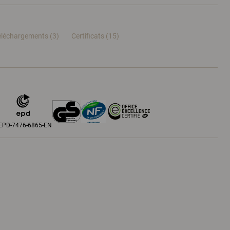
éléchargements (3)
Certificats (
15
)
EPD-7476-6865-EN