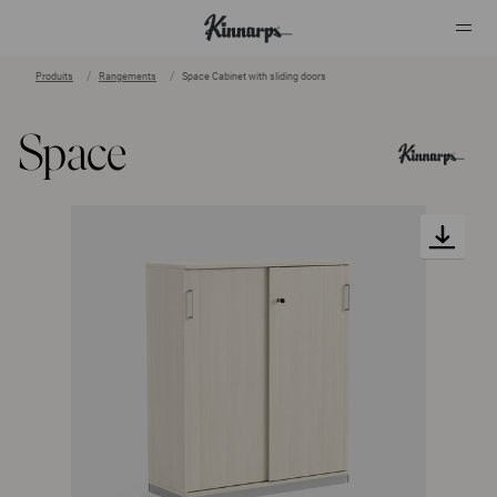
Produits
Rangements
Space Cabinet with sliding doors
?
?
Space