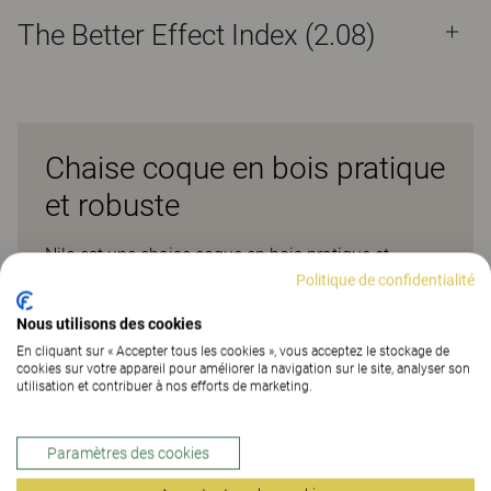
The Better Effect Index (2.08)
Chaise coque en bois pratique
et robuste
Nilo est une chaise coque en bois pratique et
robuste qui se décline dans plusieurs variantes
Politique de confidentialité
formant une gamme de chaises complète. Avec sa
Nous utilisons des cookies
forme simple, elle se fond dans un large éventail
En cliquant sur « Accepter tous les cookies », vous acceptez le stockage de
d’espaces et se révèle idéale, par exemple, pour les
cookies sur votre appareil pour améliorer la navigation sur le site, analyser son
salles de restaurant, les cafés, ou encore les simples
utilisation et contribuer à nos efforts de marketing.
salles de réunion. Nilo est fabriquée en bois brut
certifié FSC®, garantissant une exploitation
Paramètres des cookies
forestière responsable qui respecte l’environnement