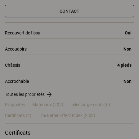
CONTACT
Recouvert de tissu
Oui
Accoudoirs
Non
Châssis
4 pieds
Accrochable
Non
Toutes les propriétés
Propriétés
Matériaux
(202)
Téléchargements (6)
Certificats (
4
)
The Better Effect Index (2.08)
Certificats