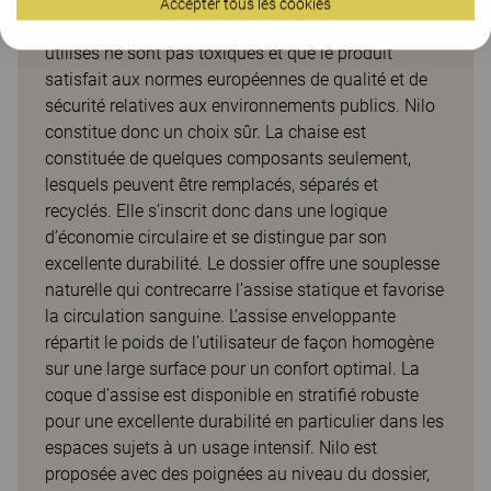
et ses habitants. Elle a également reçu le label
Accepter tous les cookies
Möbelfakta, ce qui garantit que les matériaux
utilisés ne sont pas toxiques et que le produit
satisfait aux normes européennes de qualité et de
sécurité relatives aux environnements publics. Nilo
constitue donc un choix sûr. La chaise est
constituée de quelques composants seulement,
lesquels peuvent être remplacés, séparés et
recyclés. Elle s’inscrit donc dans une logique
d’économie circulaire et se distingue par son
excellente durabilité. Le dossier offre une souplesse
naturelle qui contrecarre l’assise statique et favorise
la circulation sanguine. L’assise enveloppante
répartit le poids de l’utilisateur de façon homogène
sur une large surface pour un confort optimal. La
coque d’assise est disponible en stratifié robuste
pour une excellente durabilité en particulier dans les
espaces sujets à un usage intensif. Nilo est
proposée avec des poignées au niveau du dossier,