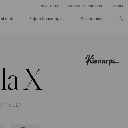
Nous situer
Au sujet de Kinnarps
Contact
 clients
Sujets thématiques
Ressources
la X
FM115 CLA