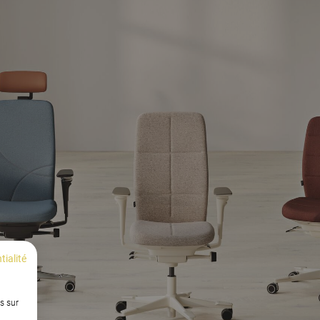
tialité
s sur