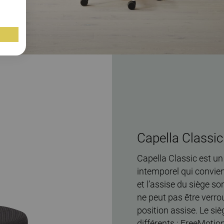
Capella Classic
Capella Classic est un 
intemporel qui convien
et l’assise du siège so
ne peut pas être verr
position assise. Le s
différents : FreeMoti