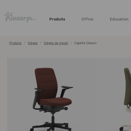
?
?
Produits
Office
Education
Produits
Sièges
Sièges de travail
Capella Classic