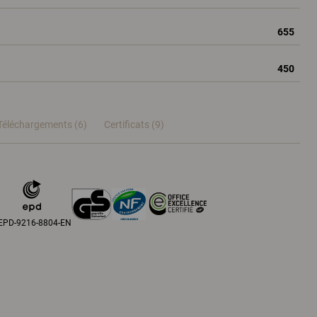
655
450
Téléchargements (6)
Certificats (
9
)
EPD-9216-8804-EN