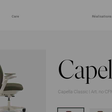
Care
Réalisations
Capel
Capella Classic
|
Art. no C