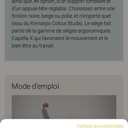
ainsi que, en option, d’un support lombaire et
d’un appuie-tête réglable. Choisissez entre une
finition noire, beige ou polie, et n’importe quel
tissu du Kinnarps Colour Studio. Le siège fait
partie de la gamme de sièges ergonomiques
Capella X qui favorisent le mouvement et le
bien-être au travail.
Mode d’emploi
Politique de confidentialité