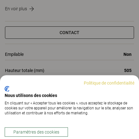
En voir plus
CONTACT
Empilable
Non
Hauteur totale (mm)
505
Politique de confidentialité
Profondeur totale (mm)
2005
Nous utilisons des cookies
Largeur totale (mm)
800
En cliquant sur « Accepter tous les cookies », vous acceptez le stockage de
cookies sur votre appareil pour améliorer la navigation sur le site, analyser son
utilisation et contribuer à nos efforts de marketing.
Toutes les propriétés
Propriétés
Matériaux
(185)
Téléchargements (1)
Paramètres des cookies