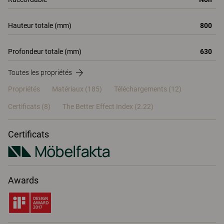
Hauteur totale (mm)
800
Profondeur totale (mm)
630
Toutes les propriétés
Propriétés
Matériaux
(185)
Téléchargements (12)
Certificats (
8
)
The Better Effect Index (2.22)
Certificats
Awards