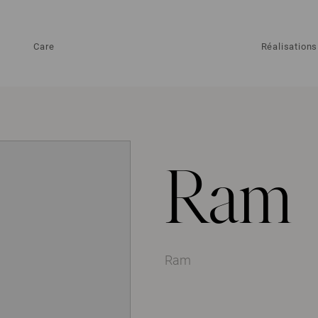
Care
Réalisations
Ram
Ram