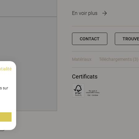
En voir plus
CONTACT
TROUVE
Matériaux
Téléchargements (3)
tialité
Certificats
s sur