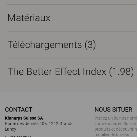
Matériaux
Téléchargements (
3
)
The Better Effect Index (1.98)
CONTACT
NOUS SITUER
Kinnarps Suisse SA
Visitez un de nos nom
Route des Jeunes 105, 1212 Grand-
showrooms en Suisse 
Lancy
produits et découvrir
mobilier de bureau.