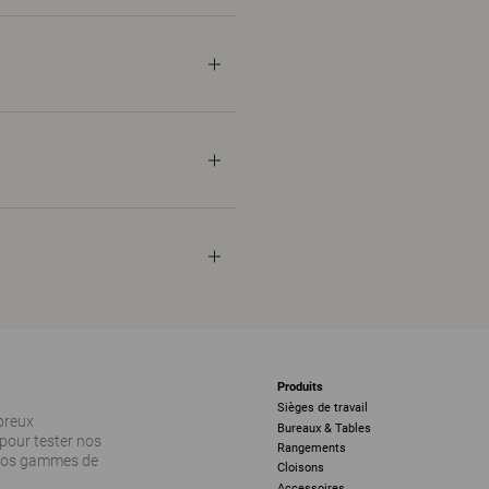
Produits
Sièges de travail
breux
Bureaux & Tables
pour tester nos
Rangements
 nos gammes de
Cloisons
Accessoires