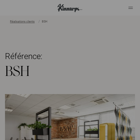
Réalisations clients
BSH
?
?
Référence:
BSH