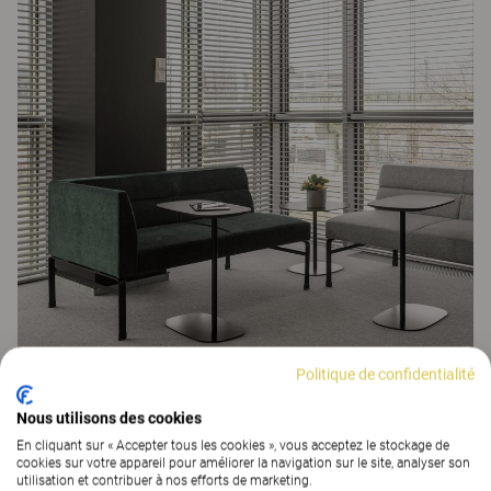
Politique de confidentialité
Nous utilisons des cookies
En cliquant sur « Accepter tous les cookies », vous acceptez le stockage de
Avec son design épuré, la série de banquettes Wilson est une
cookies sur votre appareil pour améliorer la navigation sur le site, analyser son
solution idéale pour les espaces publics. La forme des tables
utilisation et contribuer à nos efforts de marketing.
Matsumoto a été conçue pour qu'elles puissent être utilisées