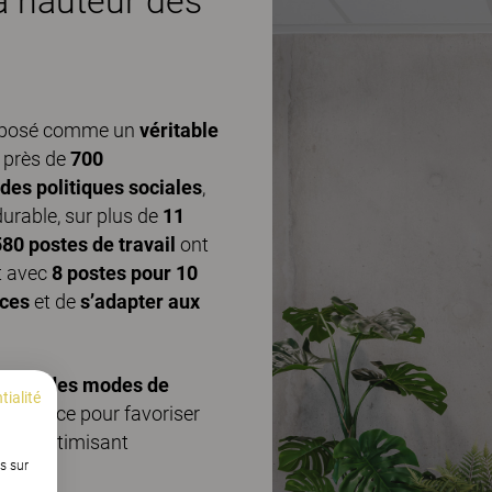
a hauteur des
 imposé comme un
véritable
 à près de
700
 des politiques sociales
,
durable, sur plus de
11
80 postes de travail
ont
t avec
8 postes pour 10
aces
et de
s’adapter aux
lution des modes de
tialité
er l’espace pour favoriser
out en optimisant
s sur