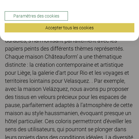
Une personnalisation infinie
Paramètres des cookies
La richesse du Kinnarps Color Studio nous a permis
Accepter tous les cookies
de choisir des couleurs et des tissus nobles et
durables, s’harmonisant parfaitement avec les
papiers peints des différents thèmes représentés.
Chaque maison Châteauform’ a une thématique
distincte : la création contemporaine et artistique
pour Liège, la galerie d’art pour Rio et les voyages et
territoires lointains pour Velasquez. . Par exemple,
avec la maison Velázquez, nous avons pu proposer
des tissus en velours précieux pour les espaces de
pause, parfaitement adaptés à l’atmosphère de cette
maison au style haussmanien, évoquant presque un
hôtel particulier. Ces coloris permettront d'éveiller les
sens des utilisateurs, qui pourront se plonger dans
leurs projets dans des conditions idéales. La diversité