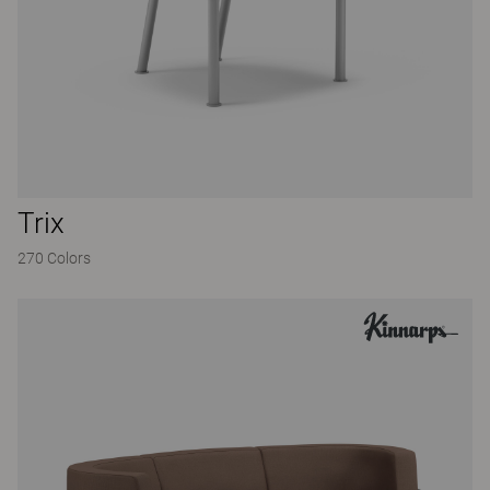
Trix
270 Colors