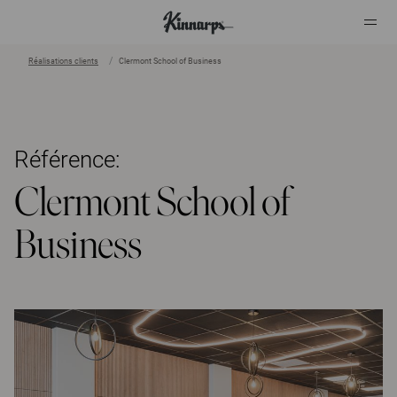
Réalisations clients
Clermont School of Business
?
?
Référence:
Clermont School of
Business