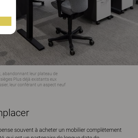
x, abandonnant leur plateau de
 sièges Plus déjà existants eux
sier, leur conférant un aspect neuf
mplacer
on pense souvent à acheter un mobilier complètement
té, qui est un partenaire de longue date de