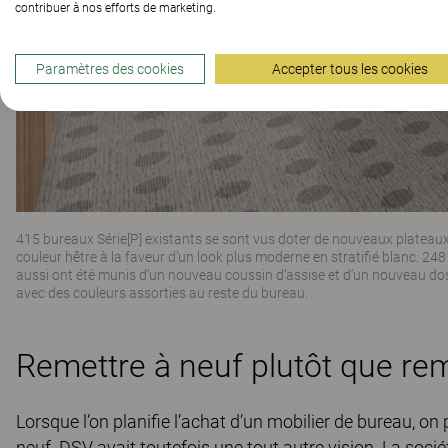
contribuer à nos efforts de marketing.
Paramètres des cookies
Accepter tous les cookies
415 bureaux Série[P] existants se sont vus doter de nouveaux plateau
couleur hêtre à la faveur d’un look plus moderne en stratifié blanc. 248
aussi ont été munis d’un nouveau coussin d’assise et d’un nouveau dos
avec des couleurs assorties au reste du bureau.
Remettre à neuf plutôt que re
Lorsque l’on planifie l’achat d’un mobilier de bureau, 
neuf. DSV avait toutefois une tout autre vision. La socié