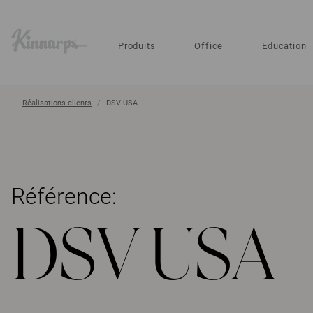
?
?
Produits
Office
Education
Réalisations clients
DSV USA
Référence:
DSV USA