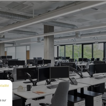
tialité
s sur